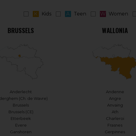
K
Kids
A
Teen
W
Women
BRUSSELS
WALLONIA
Anderlecht
Andenne
derghem (Ch. de Wavre)
Angre
Brussels
Anvaing
Brussels (CE)
Ath
Etterbeek
Charleroi
Evere
Frasnes
Ganshoren
Gerpinnes