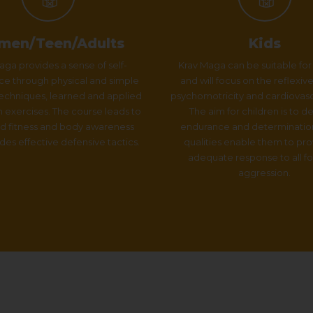
en/Teen/Adults
Kids
aga provides a sense of self-
Krav Maga can be suitable for
ce through physical and simple
and will focus on the reflexiv
echniques, learned and applied
psychomotricity and cardiovasc
on exercises. The course leads to
The aim for children is to 
d fitness and body awareness
endurance and determinatio
des effective defensive tactics.
qualities enable them to pr
adequate response to all f
aggression.