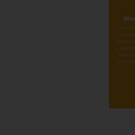
Wom
Krav M
confiden
defense t
in situati
improve
and provi