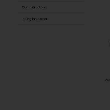
Our instructors
Being instructor
Au