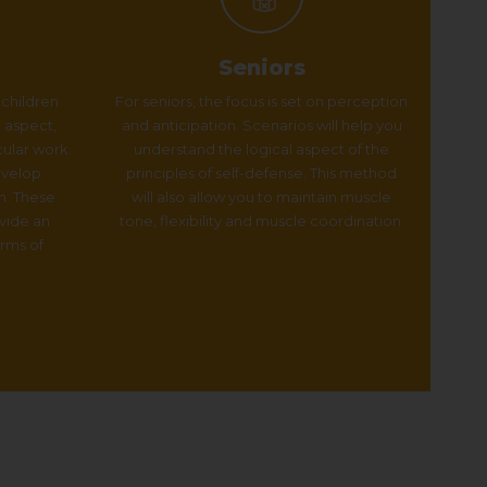
Seniors
 children
For seniors, the focus is set on perception
e aspect,
and anticipation. Scenarios will help you
ular work.
understand the logical aspect of the
develop
principles of self-defense. This method
n. These
will also allow you to maintain muscle
ovide an
tone, flexibility and muscle coordination.
orms of