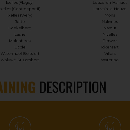
Ixelles (Flagey)
Leuze-en-Hainaut
Ixelles (Centre sportif)
Louvain-la-Neuve
Ixelles (Wery)
Mons
Jette
Nalinnes
Koekelberg
Namur
Lasne
Nivelles
Molenbeek
Perwez
Uccle
Rixensart
Watermael-Boitsfort
Villers
Woluwé-St-Lambert
Waterloo
AINING
DESCRIPTION