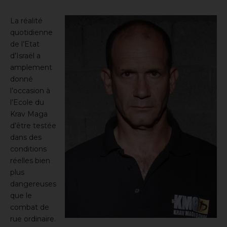
La réalité
quotidienne
de l’Etat
d’Israël a
amplement
donné
l’occasion à
l’Ecole du
Krav Maga
d’être testée
dans des
conditions
réelles bien
plus
dangereuses
que le
combat de
rue ordinaire.