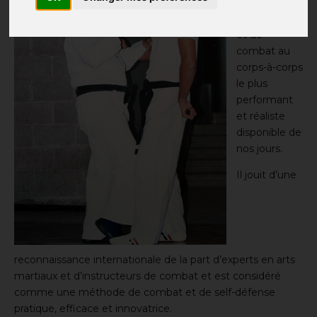
système de
self-défense
et de
combat au
corps-à-corps
le plus
performant
et réaliste
disponible de
nos jours.
Il jouit d’une
reconnaissance internationale de la part d’experts en arts
martiaux et d’instructeurs de combat et est considéré
comme une méthode de combat et de self-défense
pratique, efficace et innovatrice.