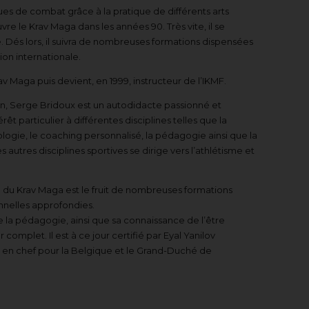
ques de combat grâce à la pratique de différents arts
e le Krav Maga dans les années 90. Très vite, il se
. Dés lors, il suivra de nombreuses formations dispensées
ion internationale.
 Maga puis devient, en 1999, instructeur de l’IKMF.
, Serge Bridoux est un autodidacte passionné et
rêt particulier à différentes disciplines telles que la
siologie, le coaching personnalisé, la pédagogie ainsi que la
s autres disciplines sportives se dirige vers l’athlétisme et
 du Krav Maga est le fruit de nombreuses formations
nnelles approfondies.
de la pédagogie, ainsi que sa connaissance de l’être
 complet. Il est à ce jour certifié par Eyal Yanilov
 en chef pour la Belgique et le Grand-Duché de