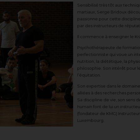
Sensibilisé très tôt aux techni
martiaux, Serge Bridoux découvr
passionne pour cette discipline
par des instructeurs de réputat
Il commence à enseigner le Krav
Psychothérapeute de formation
perfectionniste qui voue un inté
nutrition, la diététique, la phy
philosophie. Son intérêt pour le
l’équitation.
Son expertise dans le domaine
alliées à des recherches perso
Sa discipline de vie, son sens 
humain font de lui un instructeur
(fondateur de KMG) Instructeur
Luxembourg.