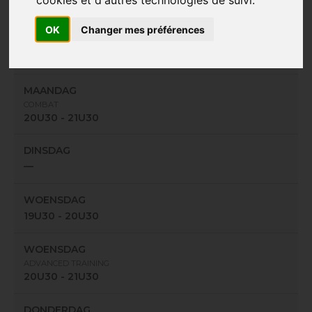
cookies et d'autres technologies de suivi.
Av. Clermont Tonnerre, 26 - 1330 Rixensart
OK
Changer mes préférences
MAANDAG
19U30 - 20U30
MAANDAG
COMBAT
20U30 - 21U30
DINSDAG
—
WOENSDAG
19U30 - 20U30
WOENSDAG
ADVANCED TRAINING
20U30 - 21U30
DONDERDAG