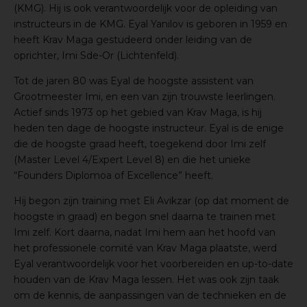
(KMG). Hij is ook verantwoordelijk voor de opleiding van
instructeurs in de KMG. Eyal Yanilov is geboren in 1959 en
heeft Krav Maga gestudeerd onder leiding van de
oprichter, Imi Sde-Or (Lichtenfeld).
Tot de jaren 80 was Eyal de hoogste assistent van
Grootmeester Imi, en een van zijn trouwste leerlingen.
Actief sinds 1973 op het gebied van Krav Maga, is hij
heden ten dage de hoogste instructeur. Eyal is de enige
die de hoogste graad heeft, toegekend door Imi zelf
(Master Level 4/Expert Level 8) en die het unieke
“Founders Diplomoa of Excellence” heeft.
Hij begon zijn training met Eli Avikzar (op dat moment de
hoogste in graad) en begon snel daarna te trainen met
Imi zelf. Kort daarna, nadat Imi hem aan het hoofd van
het professionele comité van Krav Maga plaatste, werd
Eyal verantwoordelijk voor het voorbereiden en up-to-date
houden van de Krav Maga lessen. Het was ook zijn taak
om de kennis, de aanpassingen van de technieken en de