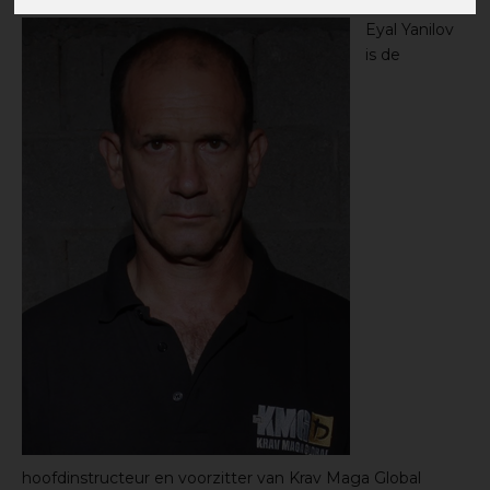
Eyal Yanilov
is de
hoofdinstructeur en voorzitter van Krav Maga Global