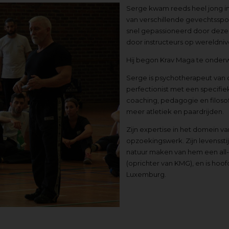
Serge kwam reeds heel jong i
van verschillende gevechtsspor
snel gepassioneerd door deze d
door instructeurs op wereldniv
Hij begon Krav Maga te onderwi
Serge is psychotherapeut van 
perfectionist met een specifiek
coaching, pedagogie en filosofi
meer atletiek en paardrijden.
Zijn expertise in het domein v
opzoekingswerk. Zijn levenssti
natuur maken van hem een all-ro
(oprichter van KMG), en is ho
Luxemburg.