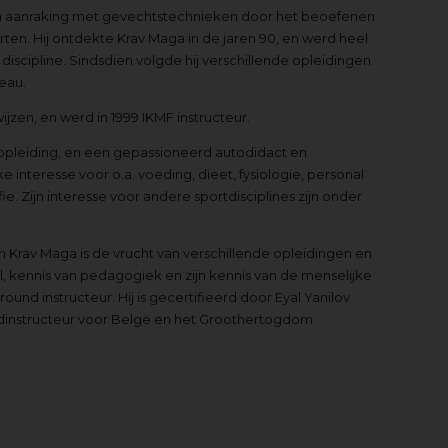
n aanraking met gevechtstechnieken door het beoefenen
ten. Hij ontdekte Krav Maga in de jaren 90, en werd heel
iscipline. Sindsdien volgde hij verschillende opleidingen
eau.
jzen, en werd in 1999 IKMF instructeur.
opleiding, en een gepassioneerd autodidact en
e interesse voor o.a. voeding, dieet, fysiologie, personal
e. Zijn interesse voor andere sportdisciplines zijn onder
an Krav Maga is de vrucht van verschillende opleidingen en
jl, kennis van pedagogiek en zijn kennis van de menselijke
und instructeur. Hij is gecertifieerd door Eyal Yanilov
ofdinstructeur voor Belgë en het Groothertogdom