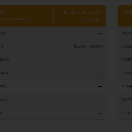
Rue du Commerce, 12 -
NG
TRAI
ASSENEN/ADOS)
1400 Nivelles
AG
—
MAA
AG
18U00 - 19U30
DIN
SDAG
—
WOE
RDAG
—
DON
JDAG
—
VR
DAG
—
ZAT
G
—
ZON