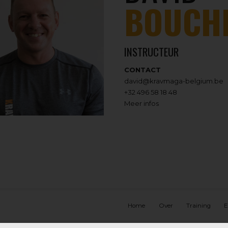
BOUCH
INSTRUCTEUR
CONTACT
david@kravmaga-belgium.be
+32 496 58 18 48
Meer infos
Home
Over
Training
E