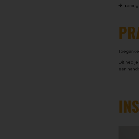
Training
PR
Toegankeli
Dit heb je
een hand
IN