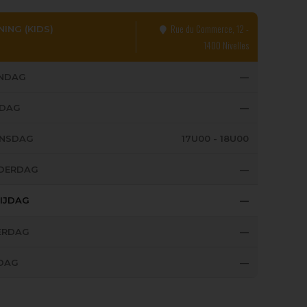
Rue du Commerce, 12 -
NING (KIDS)
1400 Nivelles
NDAG
—
SDAG
—
NSDAG
17U00 - 18U00
DERDAG
—
IJDAG
—
ERDAG
—
DAG
—