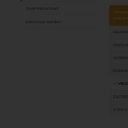
Onze instructeurs
TRAINI
(VOLW
Instructeur worden
MAAND
DINSD
WOEN
DONDE
VRI
ZATER
ZONDA