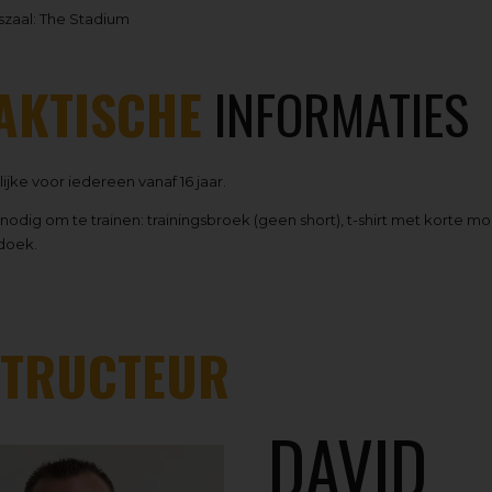
szaal: The Stadium
AKTISCHE
INFORMATIES
jke voor iedereen vanaf 16 jaar.
 nodig om te trainen: trainingsbroek (geen short), t-shirt met korte
doek.
STRUCTEUR
DAVID