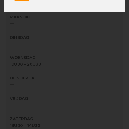
Sportcentrum Albert Demuyter - Voltastraat, 18 - 1050 Elsene
MAANDAG
—
DINSDAG
—
WOENSDAG
19U00 - 20U30
DONDERDAG
—
VRIJDAG
—
ZATERDAG
13U00 - 14U30