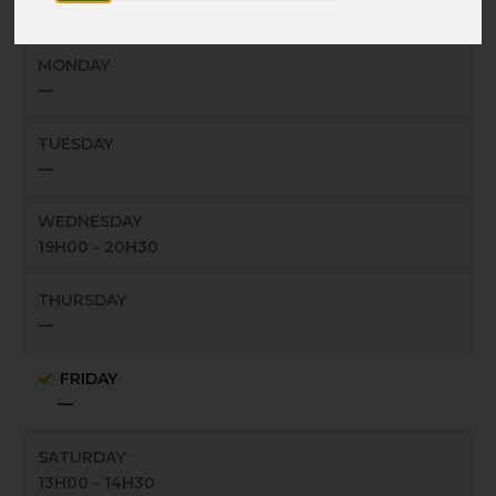
Centre sportif Ixellois - Rue Volta, 18 - 1050 Ixelles
MONDAY
—
TUESDAY
—
WEDNESDAY
19H00 - 20H30
THURSDAY
—
FRIDAY
—
SATURDAY
13H00 - 14H30