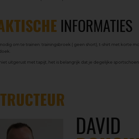
AKTISCHE
INFORMATIES
 nodig om te trainen: trainingsbroek ( geen short), t-shirt met kort
doek.
 niet uitgerust met tapijt, het is belangrijk dat je degelijke sportsch
STRUCTEUR
DAVID