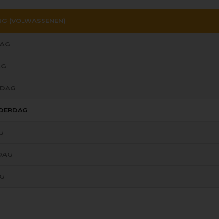
NG (VOLWASSENEN)
AG
AG
SDAG
DERDAG
G
DAG
G