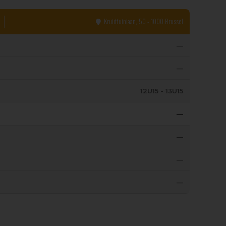
Kruidtuinlaan, 50 - 1000 Brussel
—
—
12U15 - 13U15
—
—
—
—