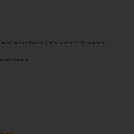
e mouwen (geen débardeur), sportschoenen, fles water en
oenen meebrengt.