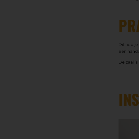
PR
Dit heb je
een hand
De zaal is
IN