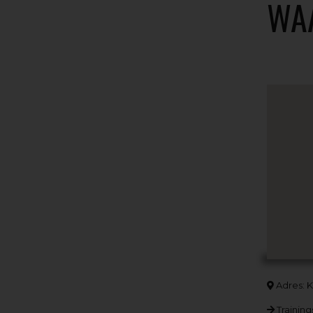
WA
Adres: K
Training