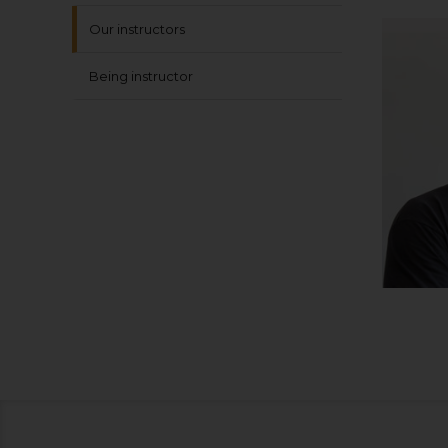
Our instructors
Being instructor