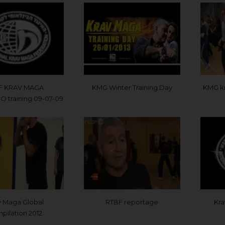
F KRAV MAGA
KMG Winter Training Day
KMG kr
 training 09-07-09
v Maga Global
RTBF reportage
Kra
pilation 2012