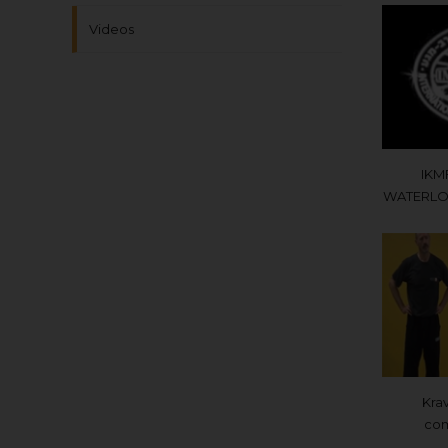
Videos
IKM
WATERLOO
Kra
com