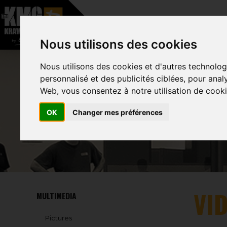
–
Nous utilisons des cookies
HOME
ABOUT
Nous utilisons des cookies et d'autres technolog
personnalisé et des publicités ciblées, pour anal
Web, vous consentez à notre utilisation de cooki
OK
Changer mes préférences
VI
MULTIMEDIA
Pictures