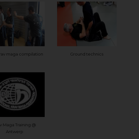
av maga compilation
Ground technics
v Maga Training @
Antwerp