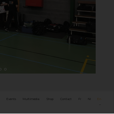
Events
Multimedia
Shop
Contact
Fr
Nl
En
–