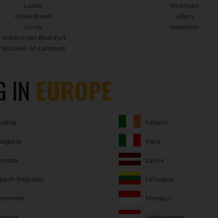
Lasne
Rixensart
Molenbeek
Villers
Uccle
Waterloo
Watermael-Boitsfort
Woluwé-St-Lambert
G IN
EUROPE
ustria
Ireland
ulgaria
Italia
roatia
Latvia
zech Republic
Lithuania
enmark
Monaco
inland
Netherlands