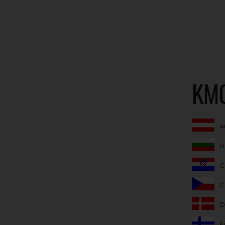
KM
A
B
C
C
D
F