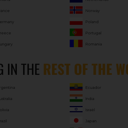
rance
Norway
ermany
Poland
reece
Portugal
ungary
Romania
 IN THE
REST OF THE 
rgentina
Ecuador
ustralia
India
olivia
Israël
razil
Japan