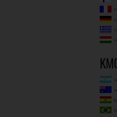
F
G
G
H
KMG
A
A
B
B