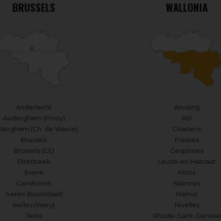
BRUSSELS
WALLONIA
Anderlecht
Anvaing
Auderghem (Pinoy)
Ath
derghem (Ch. de Wavre)
Charleroi
Brussels
Frasnes
Brussels (CE)
Gerpinnes
Etterbeek
Leuze-en-Hainaut
Evere
Mons
Ganshoren
Nalinnes
Ixelles (Boondael)
Namur
Ixelles (Wery)
Nivelles
Jette
Rhode-Saint-Genèse