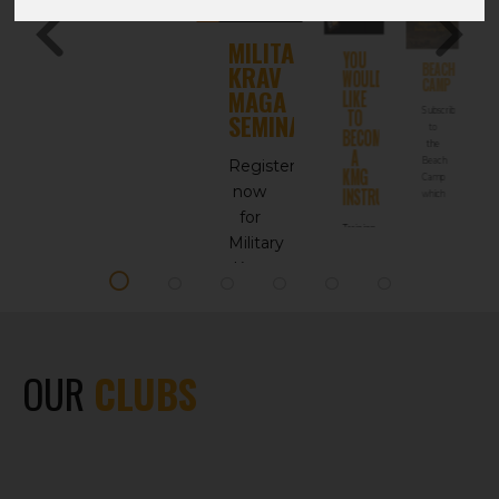
MILITARY
YOU
BEACH
KRAV
WOULD
CAMP
NATIONAL
MAGA
LIKE
TRAINING
DAY
TO
Subscribe
SEMINAR
to
BECOME
Subscribe
to
the
A
the
Beach
Register
National
KMG
Camp
Training
INSTRUCTOR
now
Day
which
take
for
More
infos
Training
place
Military
in
under
Blankenberge
Krav
the
supervision
Maga
More
infos
of
Seminar
Serge
Bridoux,
director
More
OUR
CLUBS
infos
of
the
Belgian
federation,
and
Eyal