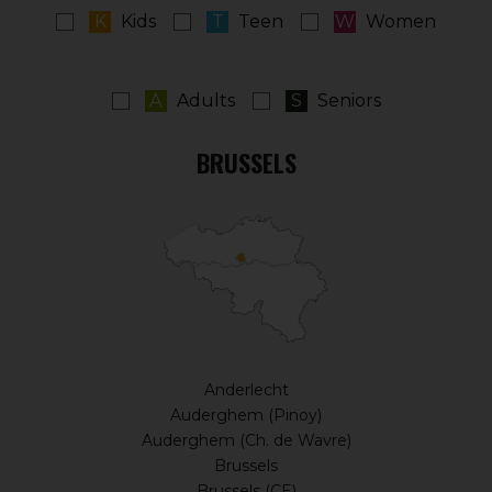
Yanilov,
K
Kids
T
Teen
W
Women
director
of
KMG
Global.
A
Adults
S
Seniors
More
infos
BRUSSELS
Anderlecht
Auderghem (Pinoy)
Auderghem (Ch. de Wavre)
Brussels
Brussels (CE)