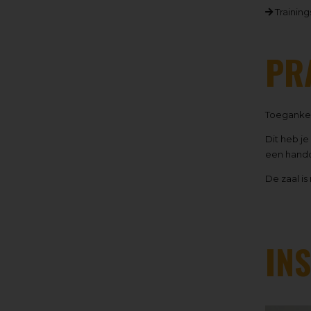
Training
PR
Toegankeli
Dit heb je
een hand
De zaal is
IN