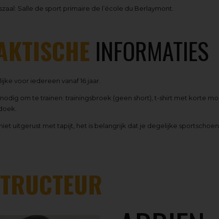
szaal: Salle de sport primaire de l’école du Berlaymont.
AKTISCHE
INFORMATIES
jke voor iedereen vanaf 16 jaar.
 nodig om te trainen: trainingsbroek (geen short), t-shirt met korte
doek.
 niet uitgerust met tapijt, het is belangrijk dat je degelijke sportsc
STRUCTEUR