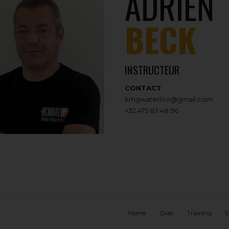
ADRIEN
BECK
INSTRUCTEUR
CONTACT
kmgwaterloo@gmail.com
+32 475 83 48 96
Home
Over
Training
E