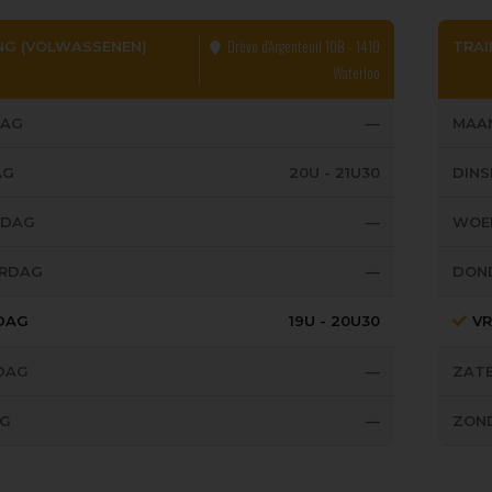
Drève d’Argenteuil 10B - 1410
NG (VOLWASSENEN)
TRAI
Waterloo
AG
—
MAA
AG
20U - 21U30
DIN
SDAG
—
WOE
RDAG
—
DON
JDAG
19U - 20U30
VR
DAG
—
ZAT
G
—
ZON