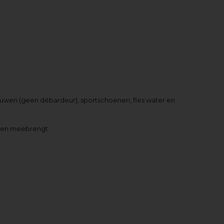
 mouwen (geen débardeur), sportschoenen, fles water en
hoenen meebrengt