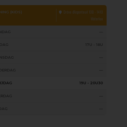
Drève d’Argenteuil 10B - 1410
NING (KIDS)
Waterloo
NDAG
—
SDAG
17U - 18U
NSDAG
—
DERDAG
—
IJDAG
19U - 20U30
ERDAG
—
DAG
—