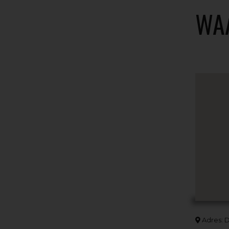
WA
Adres: D