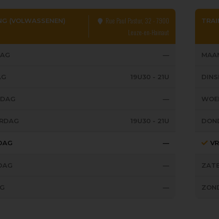
Rue Paul Pastur, 32 - 7900
NG (VOLWASSENEN)
TRAI
Leuze-en-Hainaut
AG
—
MAA
AG
19U30 - 21U
DIN
SDAG
—
WOE
RDAG
19U30 - 21U
DON
JDAG
—
VR
DAG
—
ZAT
G
—
ZON