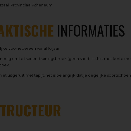
szaal: Provinciaal Atheneum
AKTISCHE
INFORMATIES
jke voor iedereen vanaf 16 jaar.
 nodig om te trainen: trainingsbroek (geen short), t-shirt met korte
doek.
 niet uitgerust met tapijt, het is belangrijk dat je degelijke sportsch
STRUCTEUR