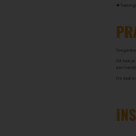
Training
PR
Toegankeli
Dit heb je
een hand
De zaal is
IN