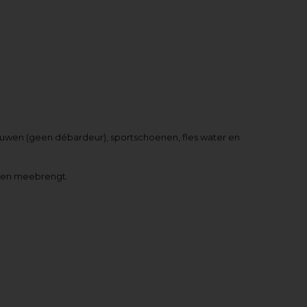
 mouwen (geen débardeur), sportschoenen, fles water en
oenen meebrengt.