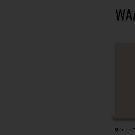
WA
Adres: P