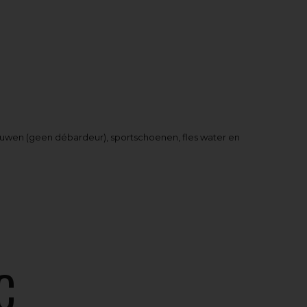
 mouwen (geen débardeur), sportschoenen, fles water en
C