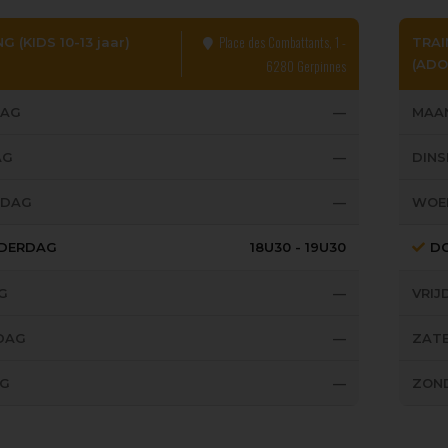
Place des Combattants, 1 -
G (KIDS 10-13 jaar)
TRAI
6280 Gerpinnes
(AD
AG
—
MAA
AG
—
DIN
SDAG
—
WOE
DERDAG
18U30 - 19U30
D
G
—
VRIJ
DAG
—
ZAT
G
—
ZON