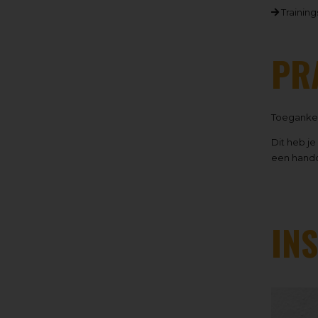
Trainin
PR
Toegankeli
Dit heb je
een hand
IN