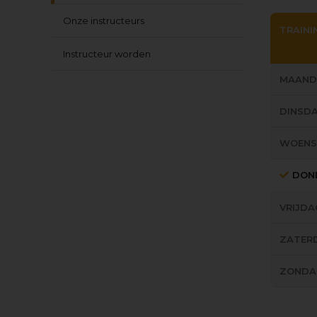
Onze instructeurs
TRAININ
Instructeur worden
MAAND
DINSD
WOEN
DON
VRIJDA
ZATER
ZONDA