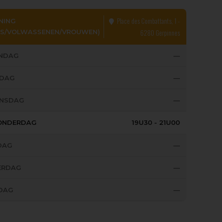
Place des Combattants, 1 -
NING
OS/VOLWASSENEN/VROUWEN)
6280 Gerpinnes
NDAG
—
SDAG
—
NSDAG
—
ONDERDAG
19U30 - 21U00
DAG
—
ERDAG
—
DAG
—