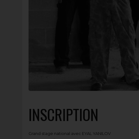
INSCRIPTION
Grand stage national avec EYAL YANILOV