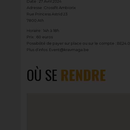
Date : 27 Avril 2024
Adresse :Crossfit Ambiorix
Rue Princess Astrid 23
7800 Ath
Horaire : 14h à 18h
Prix : 60 euros
Possibilité de payer sur place ou sur le compte : BE24
Plus d’infos:
Event@kravmaga.be
OÙ SE
RENDRE