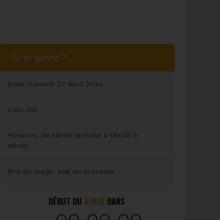
Où et quand ?
Date: Samedi 27 Avril 2024
Lieu: Ath
Horaires: de 14h00 (arrivée à 13h30) à
18h00
Prix du stage: 50€ en prévente
0
0
0
0
0
0
DÉBUT DU
STAGE
DANS