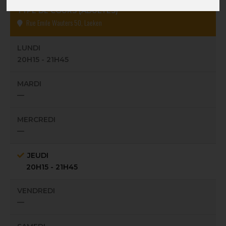
TYPE DE COURS (ADULTES)
Rue Emile Wauters 50, Laeken
LUNDI
20H15 - 21H45
MARDI
—
MERCREDI
—
JEUDI
20H15 - 21H45
VENDREDI
—