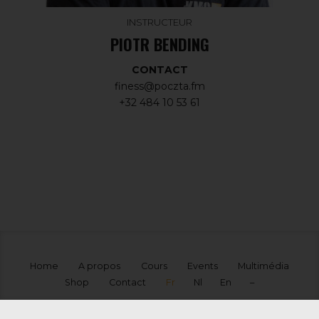
INSTRUCTEUR
PIOTR BENDING
CONTACT
finess@poczta.fm
+32 484 10 53 61
Home
A propos
Cours
Events
Multimédia
Shop
Contact
Fr
Nl
En
–