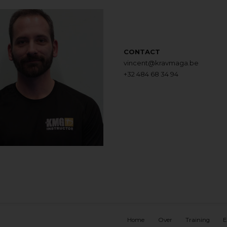
CONTACT
vincent@kravmaga.be
+32 484 68 34 94
Home
Over
Training
E