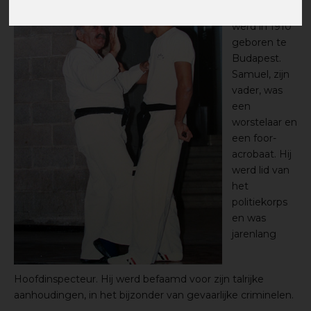
(Lichtenfeld)
werd in 1910
geboren te
Budapest.
Samuel, zijn
vader, was
een
worstelaar en
een foor-
acrobaat. Hij
werd lid van
het
politiekorps
en was
jarenlang
Hoofdinspecteur. Hij werd befaamd voor zijn talrijke
aanhoudingen, in het bijzonder van gevaarlijke criminelen.