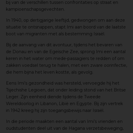
bij van de verschillen tussen confrontaties op straat en
kampioenschapsgevechten.
In 1940, op dertigjarige leeftijd, gedwongen om aan deze
situatie te ontsnappen, stapt Imi aan boord van de laatste
boot van migranten met als bestemming Israël.
Bij de aanvang van dit avontuur, tijdens het bevaren van
de Donau en van de Egeïsche Zee, sprong Imi een aantal
keren in het water om mede-passagiers te redden of om
zakken voedsel terug te halen, met een zware oorinfectie,
die hem bijna het leven kostte, als gevolg.
Eens Imi’s gezondheid was hersteld, vervoegde hij het
Tsjechishe Legioen, dat onder leiding stond van het Britse
Leger. Zijn eenheid diende tijdens de Tweede
Wereldoorlog in Libanon, Libië en Egypte. Bij zijn vertrek
in 1942 kreeg hij zijn toegangsbewijs naar Israël.
In die periode maakten een aantal van Imi’s vrienden en
oudstudenten deel uit van de Hagana verzetsbeweging,