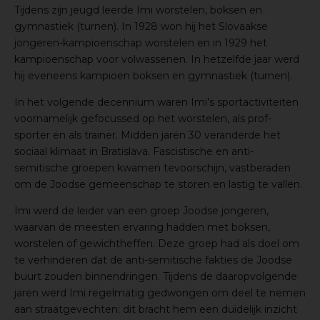
Tijdens zijn jeugd leerde Imi worstelen, boksen en
gymnastiek (turnen). In 1928 won hij het Slovaakse
jongeren-kampioenschap worstelen en in 1929 het
kampioenschap voor volwassenen. In hetzelfde jaar werd
hij eveneens kampioen boksen en gymnastiek (turnen).
In het volgende decennium waren Imi’s sportactiviteiten
voornamelijk gefocussed op het worstelen, als prof-
sporter en als trainer. Midden jaren 30 veranderde het
sociaal klimaat in Bratislava. Fascistische en anti-
semitische groepen kwamen tevoorschijn, vastberaden
om de Joodse gemeenschap te storen en lastig te vallen.
Imi werd de leider van een groep Joodse jongeren,
waarvan de meesten ervaring hadden met boksen,
worstelen of gewichtheffen. Deze groep had als doel om
te verhinderen dat de anti-semitische fakties de Joodse
buurt zouden binnendringen. Tijdens de daaropvolgende
jaren werd Imi regelmatig gedwongen om deel te nemen
aan straatgevechten; dit bracht hem een duidelijk inzicht