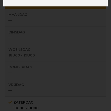
Edith Cavellstraat, 143 - 1180 Brussel
MAANDAG
—
DINSDAG
—
WOENSDAG
18U00 - 19U00
DONDERDAG
—
VRIJDAG
—
ZATERDAG
10U00 - 11U00