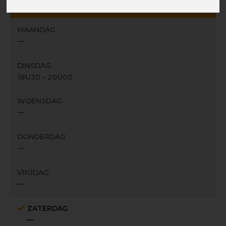
Botestraat, 98 - 9032 Gent
MAANDAG
—
DINSDAG
18U30 - 20U00
WOENSDAG
—
DONDERDAG
—
VRIJDAG
—
ZATERDAG
—