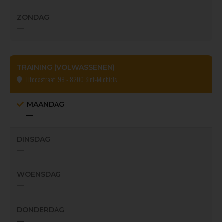
ZONDAG
—
TRAINING (VOLWASSENEN)
Titecastraat, 98 - 8200 Sint-Michiels
MAANDAG
—
DINSDAG
—
WOENSDAG
—
DONDERDAG
—