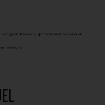
 mouwen (geen débardeur), sportschoenen, fles water en
oenen meebrengt.
EL