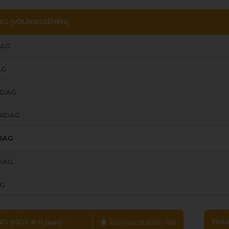
NG (VOLWASSENEN)
AG
AG
SDAG
RDAG
JDAG
DAG
G
Rue Princesse Astrid, 7804
G (KIDS 8-11 jaar)
TRAIN