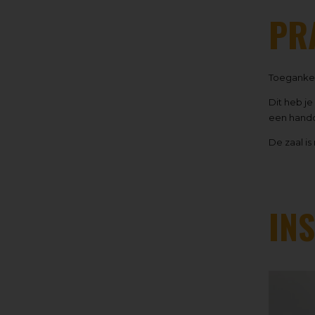
PR
Toegankeli
Dit heb je
een hand
De zaal is
IN