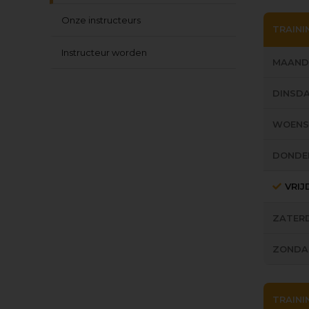
Onze instructeurs
TRAINI
Instructeur worden
MAAND
DINSD
WOEN
DONDE
VRI
ZATER
ZONDA
TRAININ