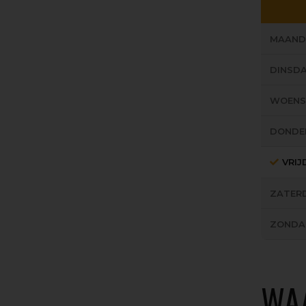
MAAND
DINSD
WOEN
DONDE
VRI
ZATER
ZONDA
WA