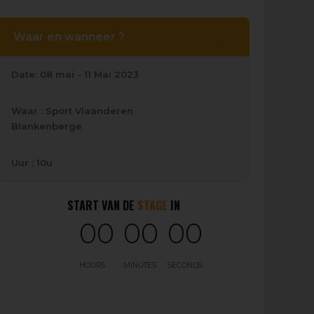
Waar en wanneer ?
Date: 08 mai - 11 Mai 2023
Waar : Sport Vlaanderen
Blankenberge
Uur : 10u
0
0
0
0
0
0
START VAN DE
STAGE
IN
0
0
0
0
0
0
HOURS
MINUTES
SECONDS