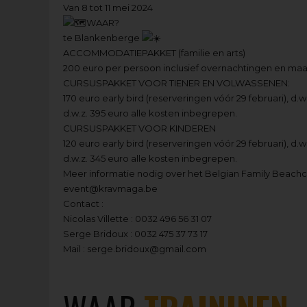
Van 8 tot 11 mei 2024
WAAR?
te Blankenberge
ACCOMMODATIEPAKKET (familie en arts)
200 euro per persoon inclusief overnachtingen en maa
CURSUSPAKKET VOOR TIENER EN VOLWASSENEN:
170 euro early bird (reserveringen vóór 29 februari), d.
d.w.z. 395 euro alle kosten inbegrepen.
CURSUSPAKKET VOOR KINDEREN
120 euro early bird (reserveringen vóór 29 februari), d.
d.w.z. 345 euro alle kosten inbegrepen.
Meer informatie nodig over het Belgian Family Beach
event@kravmaga.be
Contact :
Nicolas Villette : 0032 496 56 31 07
Serge Bridoux : 0032 475 37 73 17
Mail : serge.bridoux@gmail.com