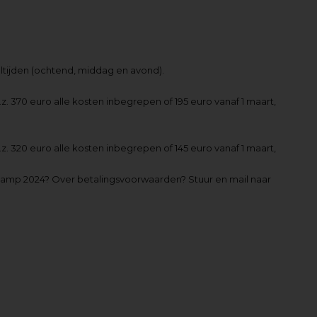
ltijden (ochtend, middag en avond).
w.z. 370 euro alle kosten inbegrepen of 195 euro vanaf 1 maart,
w.z. 320 euro alle kosten inbegrepen of 145 euro vanaf 1 maart,
camp 2024? Over betalingsvoorwaarden? Stuur en mail naar